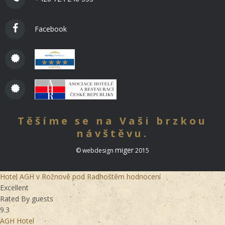
Facebook
Těšíme se na Vaši brzkou
návštěvu.
miger
© webdesign
2015
Hotel AGH
v Rožnově pod Radhoštěm
hodnocení
Excellent
Rated By guests
9.3
AGH Hotel