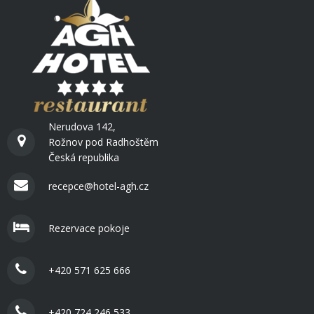
Nerudova 142,
Rožnov pod Radhoštěm
Česká republika
recepce@hotel-agh.cz
Rezervace pokoje
+420 571 625 666
+420 724 246 533