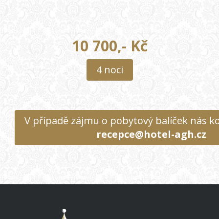
10 700,- Kč
4 noci
V případě zájmu o pobytový balíček nás k
recepce@hotel-agh.cz