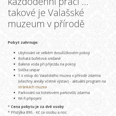
každodenní prací …
takové je Valašské
muzeum v přírodě
Pobyt zahrnuje:
Ubytování ve velkém dvoulůžkovém pokoji
Bohatá bufetová snídaně
Balená voda při příjezdu na pokoji
Svíčka unipar
1 x vstup do Valašského muzea v přírodě zdarma
(všechny areály včetně výstav) - aktuální program na
stránkách muzea
Parkování na hotelovém parkovišti zdarma
Wi-fi připojení
*
Cena pobytu je za dvě osoby
* Přistýlka 890,- Kč za osobu a noc