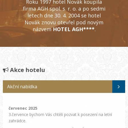
Roku 1997 hotel Novák koupila
firma AGH spol. s. r. o. a po sedmi
letech dne 30. 4. 2004 se hotel
Novák znovu otevřel pod novým
názvem
HOTEL AGH****
.
Akce hotelu
Akční nabídka
červenec 2025
3.července bychom Vás chtěli pozvat k posezení na letní
zahrádce.