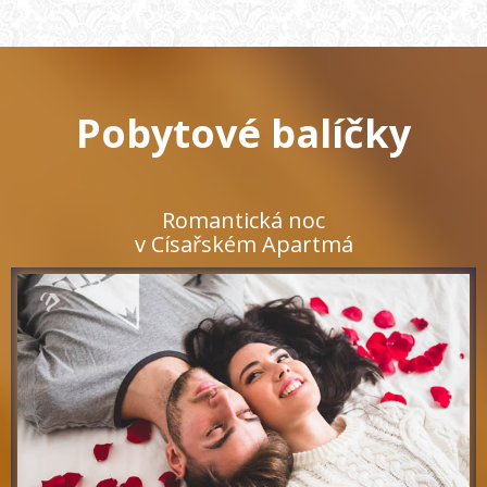
Pobytové balíčky
Romantická noc
v Císařském Apartmá