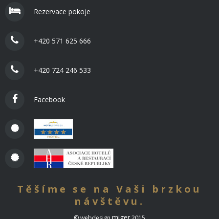
Rezervace pokoje
+420 571 625 666
+420 724 246 533
Facebook
Těšíme se na Vaši brzkou
návštěvu.
miger
© webdesign
2015